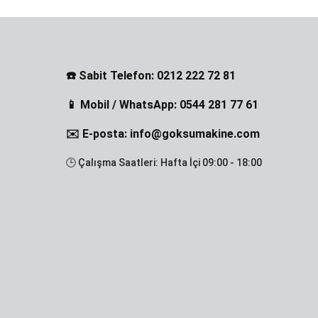
☎️ Sabit Telefon: 0212 222 72 81
📱 Mobil / WhatsApp: 0544 281 77 61
✉️ E-posta: info@goksumakine.com
🕒 Çalışma Saatleri: Hafta İçi 09:00 - 18:00