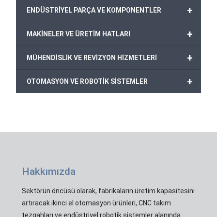
+
ENDÜSTRİYEL PARÇA VE KOMPONENTLER
+
MAKİNELER VE ÜRETİM HATLARI
+
MÜHENDİSLİK VE REVİZYON HİZMETLERİ
+
OTOMASYON VE ROBOTİK SİSTEMLER
Hakkımızda
Sektörün öncüsü olarak, fabrikaların üretim kapasitesini
artıracak ikinci el otomasyon ürünleri, CNC takım
tezgahları ve endüstriyel robotik sistemler alanında