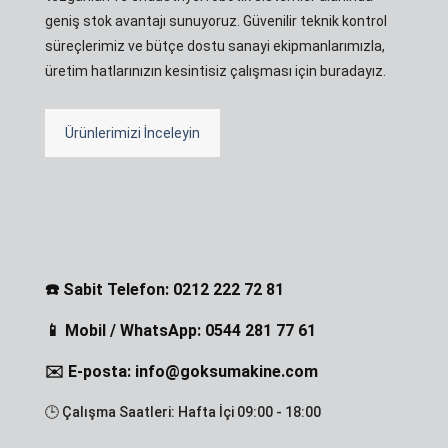
geniş stok avantajı sunuyoruz. Güvenilir teknik kontrol
süreçlerimiz ve bütçe dostu sanayi ekipmanlarımızla,
üretim hatlarınızın kesintisiz çalışması için buradayız.
Ürünlerimizi İnceleyin
☎️ Sabit Telefon: 0212 222 72 81
📱 Mobil / WhatsApp: 0544 281 77 61
✉️ E-posta: info@goksumakine.com
🕒 Çalışma Saatleri: Hafta İçi 09:00 - 18:00