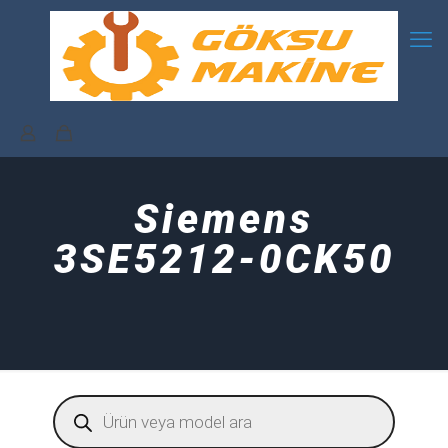
Siemens
3SE5212-0CK50
Products
search