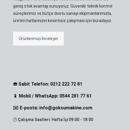
geniş stok avantajı sunuyoruz. Güvenilir teknik kontrol
süreçlerimiz ve bütçe dostu sanayi ekipmanlarımızla,
üretim hatlarınızın kesintisiz çalışması için buradayız.
Ürünlerimizi İnceleyin
☎️ Sabit Telefon: 0212 222 72 81
📱 Mobil / WhatsApp: 0544 281 77 61
✉️ E-posta: info@goksumakine.com
🕒 Çalışma Saatleri: Hafta İçi 09:00 - 18:00