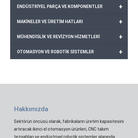
+
ENDÜSTRİYEL PARÇA VE KOMPONENTLER
+
MAKİNELER VE ÜRETİM HATLARI
+
MÜHENDİSLİK VE REVİZYON HİZMETLERİ
+
OTOMASYON VE ROBOTİK SİSTEMLER
Hakkımızda
Sektörün öncüsü olarak, fabrikaların üretim kapasitesini
artıracak ikinci el otomasyon ürünleri, CNC takım
tezgahları ve endüstriyel robotik sistemler alanında