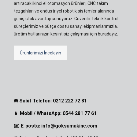
artıracak ikinci el otomasyon ürünleri, CNC takım
tezgahları ve endüstriyel robotik sistemler alanında
geniş stok avantajı sunuyoruz. Güvenilir teknik kontrol
süreçlerimiz ve bütçe dostu sanayi ekipmanlarımızla,
üretim hatlarınızın kesintisiz çalışması için buradayız.
Ürünlerimizi İnceleyin
☎️ Sabit Telefon: 0212 222 72 81
📱 Mobil / WhatsApp: 0544 281 77 61
✉️ E-posta: info@goksumakine.com