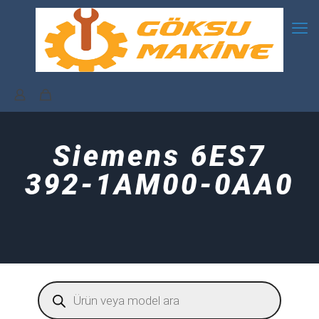
Siemens 6ES7
392-1AM00-0AA0
Products
search