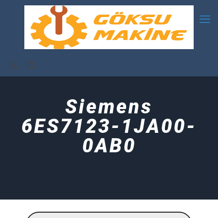
Siemens
6ES7123-1JA00-
0AB0
Products