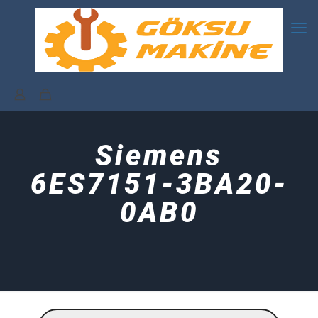
Siemens
6ES7151-3BA20-
0AB0
Products