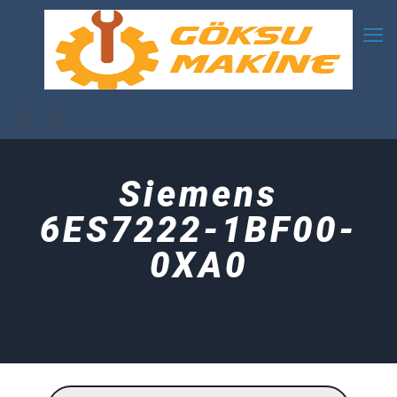
Siemens
6ES7222-1BF00-
0XA0
Products