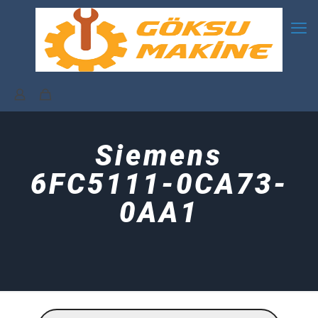
Siemens
6FC5111-0CA73-
0AA1
Products