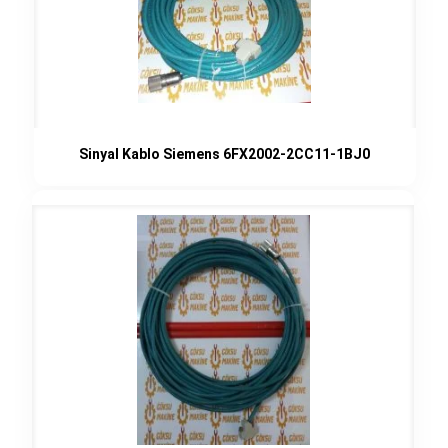
Sinyal Kablo Siemens 6FX2002-2CC11-1BJ0