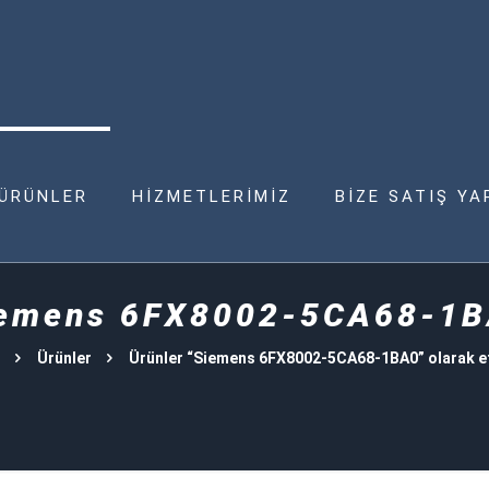
ÜRÜNLER
HİZMETLERİMİZ
BİZE SATIŞ YA
emens 6FX8002-5CA68-1
Ürünler
Ürünler “Siemens 6FX8002-5CA68-1BA0” olarak et