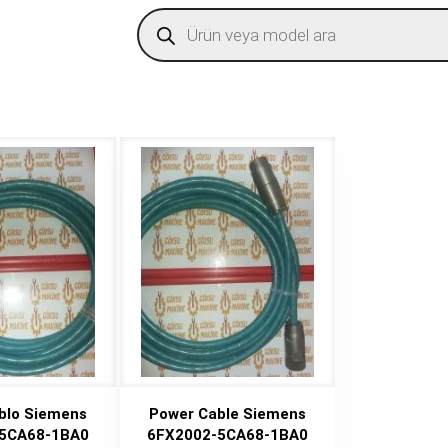
Products
search
blo Siemens
Power Cable Siemens
5CA68-1BA0
6FX2002-5CA68-1BA0