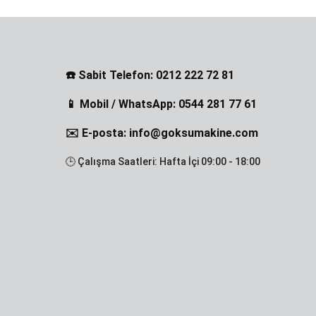
☎️ Sabit Telefon: 0212 222 72 81
📱 Mobil / WhatsApp: 0544 281 77 61
✉️ E-posta: info@goksumakine.com
🕒 Çalışma Saatleri: Hafta İçi 09:00 - 18:00