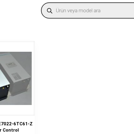
Products
search
E7022-6TC61-Z
r Control