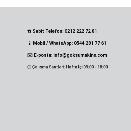
☎️ Sabit Telefon: 0212 222 72 81
📱 Mobil / WhatsApp: 0544 281 77 61
✉️ E-posta: info@goksumakine.com
🕒 Çalışma Saatleri: Hafta İçi 09:00 - 18:00