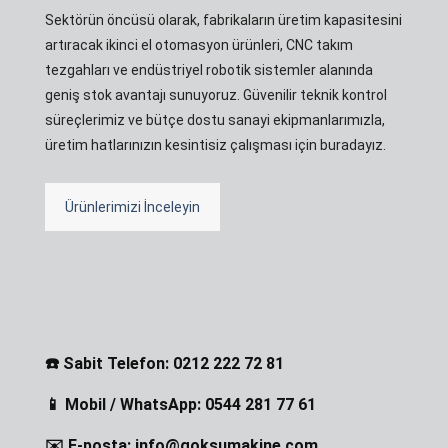
Sektörün öncüsü olarak, fabrikaların üretim kapasitesini
artıracak ikinci el otomasyon ürünleri, CNC takım
tezgahları ve endüstriyel robotik sistemler alanında
geniş stok avantajı sunuyoruz. Güvenilir teknik kontrol
süreçlerimiz ve bütçe dostu sanayi ekipmanlarımızla,
üretim hatlarınızın kesintisiz çalışması için buradayız.
Ürünlerimizi İnceleyin
☎️ Sabit Telefon: 0212 222 72 81
📱 Mobil / WhatsApp: 0544 281 77 61
✉️ E-posta: info@goksumakine.com