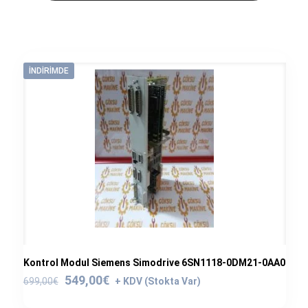
İNDIRIMDE
Kontrol Modul Siemens Simodrive 6SN1118-0DM21-0AA0
Orijinal
Şu
549,00
€
699,00
€
fiyat:
andaki