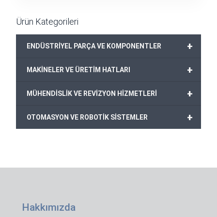
699,00€.
fiyat:
549,00€.
Ürün Kategorileri
+
ENDÜSTRİYEL PARÇA VE KOMPONENTLER
+
MAKİNELER VE ÜRETİM HATLARI
+
MÜHENDİSLİK VE REVİZYON HİZMETLERİ
+
OTOMASYON VE ROBOTİK SİSTEMLER
Hakkımızda