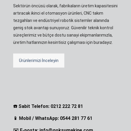
Sektörün öncüsü olarak, fabrikaların üretim kapasitesini
artıracak ikinci el otomasyon ürünleri, CNC takım
tezgahları ve endüstriyel robotik sistemler alanında
geniş stok avantajı sunuyoruz. Güvenilir teknik kontrol
süreçlerimiz ve bütçe dostu sanayi ekipmanlarımızla,
üretim hatlarınızın kesintisiz çalışması için buradayız.
Ürünlerimizi İnceleyin
☎️ Sabit Telefon: 0212 222 72 81
📱 Mobil / WhatsApp: 0544 281 77 61
✉️ E-posta: info@goksumakine.com