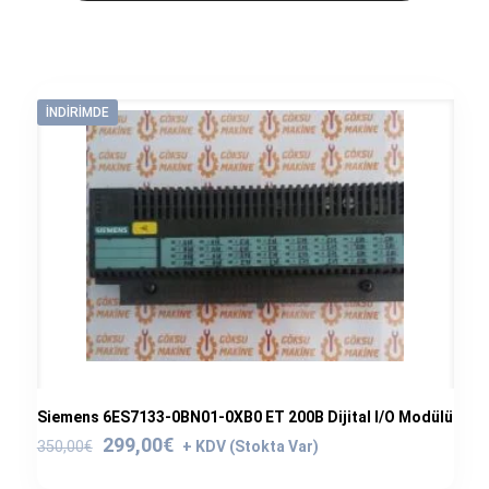
İNDIRIMDE
Siemens 6ES7133-0BN01-0XB0 ET 200B Dijital I/O Modülü
Orijinal
Şu
299,00
€
350,00
€
fiyat:
andaki