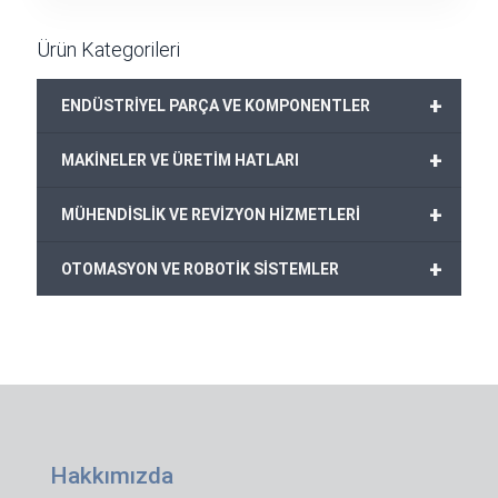
350,00€.
fiyat:
299,00€.
Ürün Kategorileri
+
ENDÜSTRİYEL PARÇA VE KOMPONENTLER
+
MAKİNELER VE ÜRETİM HATLARI
+
MÜHENDİSLİK VE REVİZYON HİZMETLERİ
+
OTOMASYON VE ROBOTİK SİSTEMLER
Hakkımızda