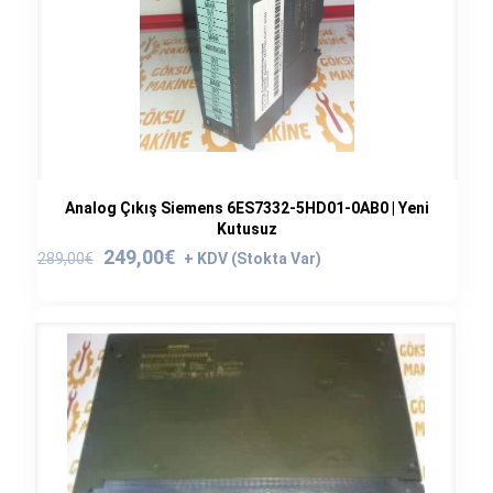
Analog Çıkış Siemens 6ES7332-5HD01-0AB0 | Yeni
Kutusuz
Orijinal
Şu
249,00
€
289,00
€
fiyat:
andaki
289,00€.
fiyat:
249,00€.