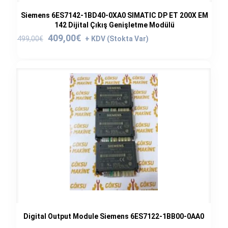
Siemens 6ES7142-1BD40-0XA0 SIMATIC DP ET 200X EM
142 Dijital Çıkış Genişletme Modülü
Orijinal
Şu
409,00
€
499,00
€
fiyat:
andaki
499,00€.
fiyat:
409,00€.
Digital Output Module Siemens 6ES7122-1BB00-0AA0