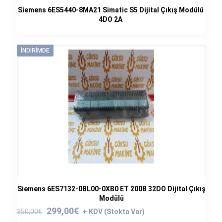
Siemens 6ES5440-8MA21 Simatic S5 Dijital Çıkış Modülü
4DO 2A
İNDIRIMDE
Siemens 6ES7132-0BL00-0XB0 ET 200B 32DO Dijital Çıkış
Modülü
Orijinal
Şu
299,00
€
350,00
€