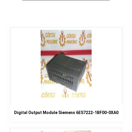
Digital Output Module Siemens 6ES7222-1BF00-0XA0