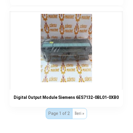
fiyat:
andaki
350,00€.
fiyat:
299,00€.
Digital Output Module Siemens 6ES7132-0BL01-0XB0
Page 1 of 2
İleri »