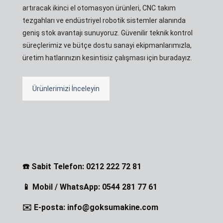
artıracak ikinci el otomasyon ürünleri, CNC takım
tezgahları ve endüstriyel robotik sistemler alanında
geniş stok avantajı sunuyoruz. Güvenilir teknik kontrol
süreçlerimiz ve bütçe dostu sanayi ekipmanlarımızla,
üretim hatlarınızın kesintisiz çalışması için buradayız.
Ürünlerimizi İnceleyin
☎️ Sabit Telefon: 0212 222 72 81
📱 Mobil / WhatsApp: 0544 281 77 61
✉️ E-posta: info@goksumakine.com