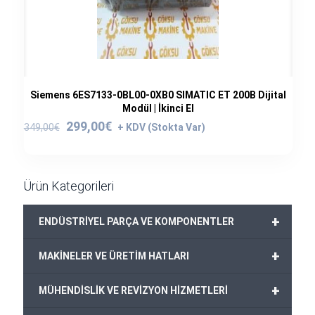
Siemens 6ES7133-0BL00-0XB0 SIMATIC ET 200B Dijital
Modül | İkinci El
Orijinal
Şu
299,00
€
349,00
€
fiyat:
andaki
349,00€.
fiyat:
299,00€.
Ürün Kategorileri
+
ENDÜSTRİYEL PARÇA VE KOMPONENTLER
+
MAKİNELER VE ÜRETİM HATLARI
+
MÜHENDİSLİK VE REVİZYON HİZMETLERİ