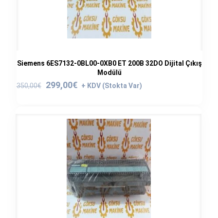
Siemens 6ES7132-0BL00-0XB0 ET 200B 32DO Dijital Çıkış
Modülü
Orijinal
Şu
299,00
€
350,00
€
fiyat:
andaki
350,00€.
fiyat:
299,00€.