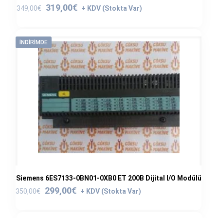
Orijinal
Şu
319,00
€
349,00
€
fiyat:
andaki
349,00€.
fiyat:
319,00€.
İNDIRIMDE
Siemens 6ES7133-0BN01-0XB0 ET 200B Dijital I/O Modülü
Orijinal
Şu
299,00
€
350,00
€
fiyat:
andaki
350,00€.
fiyat: