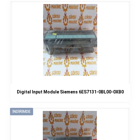
299,00€.
Digital Input Module Siemens 6ES7131-0BL00-0XB0
İNDIRIMDE