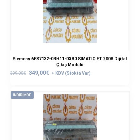
Siemens 6ES7132-0BH11-0XB0 SIMATIC ET 200B Dijital
Çıkış Modülü
Orijinal
Şu
349,00
€
399,00
€
fiyat:
andaki
399,00€.
fiyat:
349,00€.
İNDIRIMDE