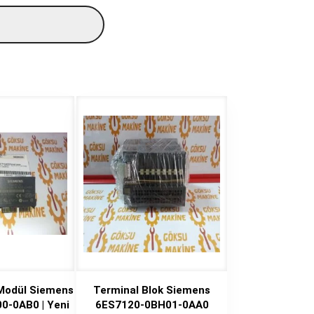
 Modül Siemens
Terminal Blok Siemens
0-0AB0 | Yeni
6ES7120-0BH01-0AA0