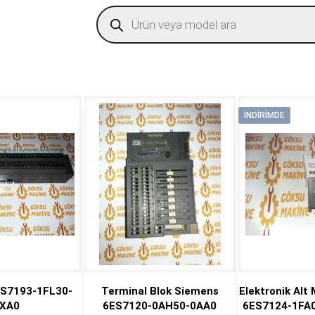
Products
search
İNDIRIMDE
ES7193-1FL30-
Terminal Blok Siemens
Elektronik Alt
XA0
6ES7120-0AH50-0AA0
6ES7124-1FA0