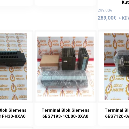
Kut
Orijinal
299,00
€
fiyat:
289,00
€
299,00
Blok Siemens
Terminal Blok Siemens
Terminal B
1FH30-0XA0
6ES7193-1CL00-0XA0
6ES7120-0