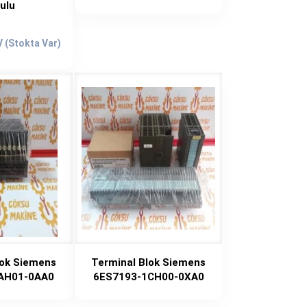
ulu
Şu
€.
andaki
fiyat:
289,00€.
lok Siemens
Terminal Blok Siemens
AH01-0AA0
6ES7193-1CH00-0XA0