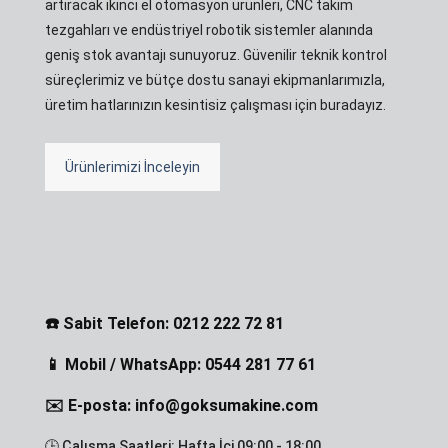
artıracak ikinci el otomasyon ürünleri, CNC takım
tezgahları ve endüstriyel robotik sistemler alanında
geniş stok avantajı sunuyoruz. Güvenilir teknik kontrol
süreçlerimiz ve bütçe dostu sanayi ekipmanlarımızla,
üretim hatlarınızın kesintisiz çalışması için buradayız.
Ürünlerimizi İnceleyin
☎️ Sabit Telefon: 0212 222 72 81
📱 Mobil / WhatsApp: 0544 281 77 61
✉️ E-posta: info@goksumakine.com
🕒 Çalışma Saatleri: Hafta İçi 09:00 - 18:00