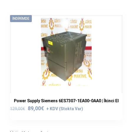
İNDIRIMDE
Power Supply Siemens 6ES7307-1EA00-0AA0 | İkinci El
Orijinal
Şu
89,00
€
129,00
€
fiyat:
andaki
129,00€.
fiyat:
89,00€.