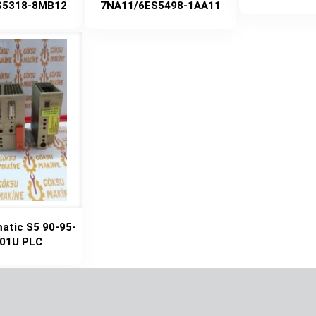
S5318-8MB12
7NA11/6ES5498-1AA11
atic S5 90-95-
01U PLC