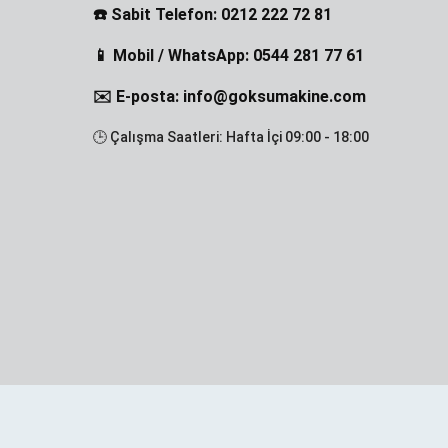
☎️ Sabit Telefon: 0212 222 72 81
📱 Mobil / WhatsApp: 0544 281 77 61
✉️ E-posta: info@goksumakine.com
🕒 Çalışma Saatleri: Hafta İçi 09:00 - 18:00