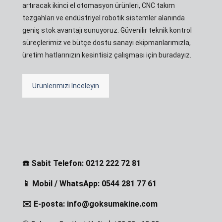
artıracak ikinci el otomasyon ürünleri, CNC takım
tezgahları ve endüstriyel robotik sistemler alanında
geniş stok avantajı sunuyoruz. Güvenilir teknik kontrol
süreçlerimiz ve bütçe dostu sanayi ekipmanlarımızla,
üretim hatlarınızın kesintisiz çalışması için buradayız.
Ürünlerimizi İnceleyin
☎️ Sabit Telefon: 0212 222 72 81
📱 Mobil / WhatsApp: 0544 281 77 61
✉️ E-posta: info@goksumakine.com