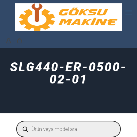
SLG440-ER-0500-
02-01
Products
search