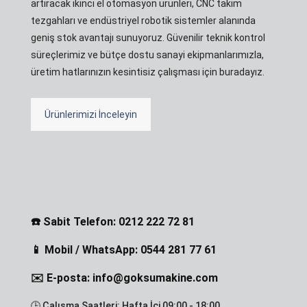
artıracak ikinci el otomasyon ürünleri, CNC takım
tezgahları ve endüstriyel robotik sistemler alanında
geniş stok avantajı sunuyoruz. Güvenilir teknik kontrol
süreçlerimiz ve bütçe dostu sanayi ekipmanlarımızla,
üretim hatlarınızın kesintisiz çalışması için buradayız.
Ürünlerimizi İnceleyin
☎️ Sabit Telefon: 0212 222 72 81
📱 Mobil / WhatsApp: 0544 281 77 61
✉️ E-posta: info@goksumakine.com
🕒 Çalışma Saatleri: Hafta İçi 09:00 - 18:00