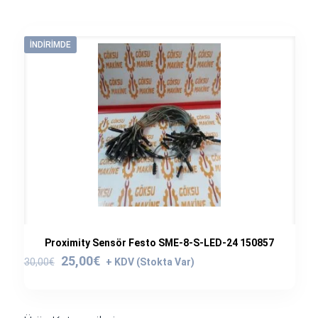
İNDIRIMDE
Proximity Sensör Festo SME-8-S-LED-24 150857
Orijinal
Şu
25,00
€
30,00
€
fiyat:
andaki
30,00€.
fiyat:
25,00€.