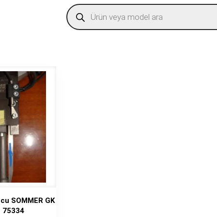
Products
search
ucu SOMMER GK
N 75334