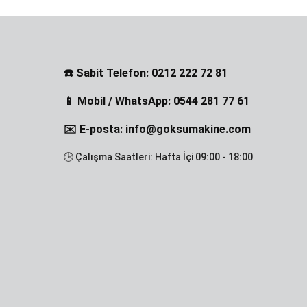
☎️ Sabit Telefon: 0212 222 72 81
📱 Mobil / WhatsApp: 0544 281 77 61
✉️ E-posta: info@goksumakine.com
🕒 Çalışma Saatleri: Hafta İçi 09:00 - 18:00