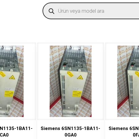
Products
search
N1135-1BA11-
Siemens 6SN1135-1BA11-
Siemens 6SN
CA0
0GA0
0F