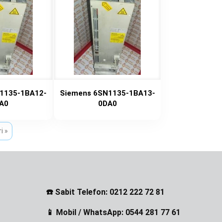
1135-1BA12-
Siemens 6SN1135-1BA13-
A0
0DA0
ri »
☎️ Sabit Telefon: 0212 222 72 81
📱 Mobil / WhatsApp: 0544 281 77 61