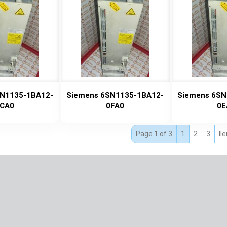
N1135-1BA12-
Siemens 6SN1135-1BA12-
Siemens 6SN
CA0
0FA0
0E
Page 1 of 3
1
2
3
İle