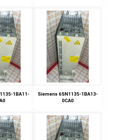
1135-1BA11-
Siemens 6SN1135-1BA13-
A0
0CA0