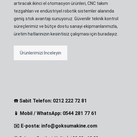
artıracak ikinci el otomasyon ürünleri, CNC takım
tezgahları ve endüstriyel robotik sistemler alanında
geniş stok avantajı sunuyoruz. Güvenilir teknik kontrol
süreçlerimiz ve bütçe dostu sanayi ekipmanlarımızla,
üretim hatlarınızın kesintisiz çalışması için buradayız.
Ürünlerimizi İnceleyin
☎️ Sabit Telefon: 0212 222 72 81
📱 Mobil / WhatsApp: 0544 281 77 61
✉️ E-posta: info@goksumakine.com