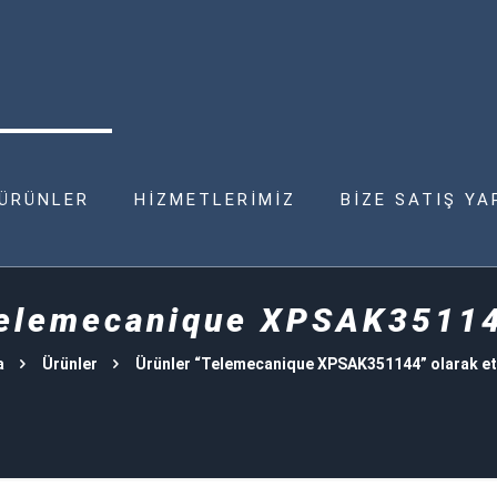
ÜRÜNLER
HİZMETLERİMİZ
BİZE SATIŞ YA
elemecanique XPSAK3511
a
Ürünler
Ürünler “Telemecanique XPSAK351144” olarak et