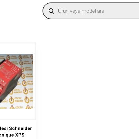
Products
search
lesi Schneider
anique XPS-