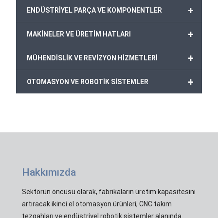
+
ENDÜSTRİYEL PARÇA VE KOMPONENTLER
+
MAKİNELER VE ÜRETİM HATLARI
+
MÜHENDİSLİK VE REVİZYON HİZMETLERİ
+
OTOMASYON VE ROBOTİK SİSTEMLER
Hakkımızda
Sektörün öncüsü olarak, fabrikaların üretim kapasitesini
artıracak ikinci el otomasyon ürünleri, CNC takım
tezgahları ve endüstriyel robotik sistemler alanında