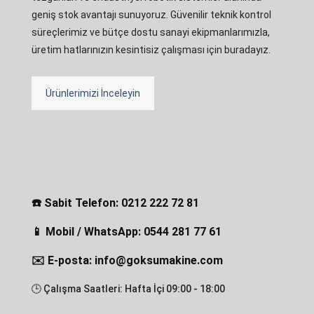
geniş stok avantajı sunuyoruz. Güvenilir teknik kontrol
süreçlerimiz ve bütçe dostu sanayi ekipmanlarımızla,
üretim hatlarınızın kesintisiz çalışması için buradayız.
Ürünlerimizi İnceleyin
☎️ Sabit Telefon: 0212 222 72 81
📱 Mobil / WhatsApp: 0544 281 77 61
✉️ E-posta: info@goksumakine.com
🕒 Çalışma Saatleri: Hafta İçi 09:00 - 18:00