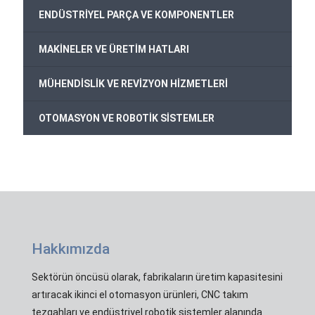
+
ENDÜSTRİYEL PARÇA VE KOMPONENTLER
+
MAKİNELER VE ÜRETİM HATLARI
+
MÜHENDİSLİK VE REVİZYON HİZMETLERİ
+
OTOMASYON VE ROBOTİK SİSTEMLER
Hakkımızda
Sektörün öncüsü olarak, fabrikaların üretim kapasitesini
artıracak ikinci el otomasyon ürünleri, CNC takım
tezgahları ve endüstriyel robotik sistemler alanında