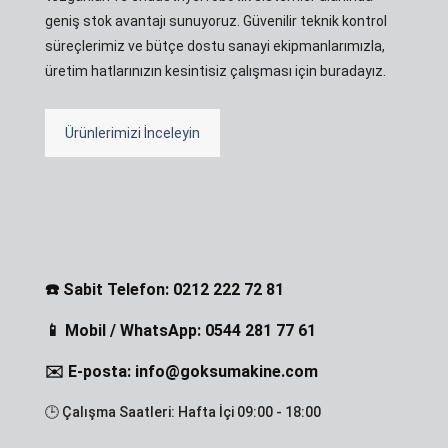
geniş stok avantajı sunuyoruz. Güvenilir teknik kontrol
süreçlerimiz ve bütçe dostu sanayi ekipmanlarımızla,
üretim hatlarınızın kesintisiz çalışması için buradayız.
Ürünlerimizi İnceleyin
☎️ Sabit Telefon: 0212 222 72 81
📱 Mobil / WhatsApp: 0544 281 77 61
✉️ E-posta: info@goksumakine.com
🕒 Çalışma Saatleri: Hafta İçi 09:00 - 18:00