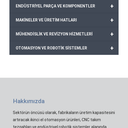
+
ENDÜSTRİYEL PARÇA VE KOMPONENTLER
+
MAKİNELER VE ÜRETİM HATLARI
+
MÜHENDİSLİK VE REVİZYON HİZMETLERİ
+
OTOMASYON VE ROBOTİK SİSTEMLER
Hakkımızda
Sektörün öncüsü olarak, fabrikaların üretim kapasitesini
artıracak ikinci el otomasyon ürünleri, CNC takım
tezgahları ve endüstriyel robotik sistemler alanında