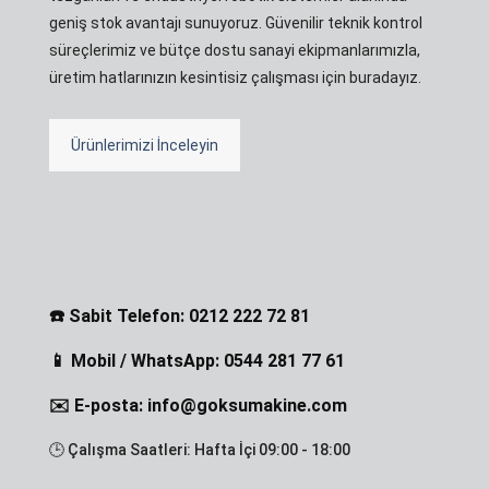
geniş stok avantajı sunuyoruz. Güvenilir teknik kontrol
süreçlerimiz ve bütçe dostu sanayi ekipmanlarımızla,
üretim hatlarınızın kesintisiz çalışması için buradayız.
Ürünlerimizi İnceleyin
☎️ Sabit Telefon: 0212 222 72 81
📱 Mobil / WhatsApp: 0544 281 77 61
✉️ E-posta: info@goksumakine.com
🕒 Çalışma Saatleri: Hafta İçi 09:00 - 18:00