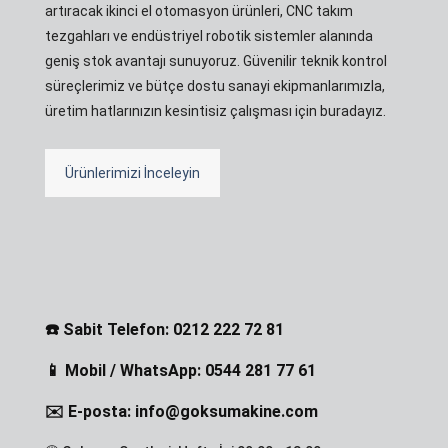
artıracak ikinci el otomasyon ürünleri, CNC takım
tezgahları ve endüstriyel robotik sistemler alanında
geniş stok avantajı sunuyoruz. Güvenilir teknik kontrol
süreçlerimiz ve bütçe dostu sanayi ekipmanlarımızla,
üretim hatlarınızın kesintisiz çalışması için buradayız.
Ürünlerimizi İnceleyin
☎️ Sabit Telefon: 0212 222 72 81
📱 Mobil / WhatsApp: 0544 281 77 61
✉️ E-posta: info@goksumakine.com