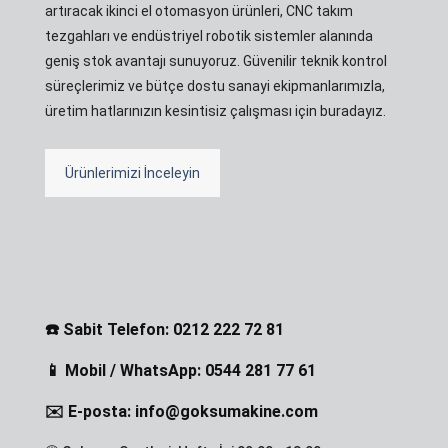
artıracak ikinci el otomasyon ürünleri, CNC takım
tezgahları ve endüstriyel robotik sistemler alanında
geniş stok avantajı sunuyoruz. Güvenilir teknik kontrol
süreçlerimiz ve bütçe dostu sanayi ekipmanlarımızla,
üretim hatlarınızın kesintisiz çalışması için buradayız.
Ürünlerimizi İnceleyin
☎️ Sabit Telefon: 0212 222 72 81
📱 Mobil / WhatsApp: 0544 281 77 61
✉️ E-posta: info@goksumakine.com