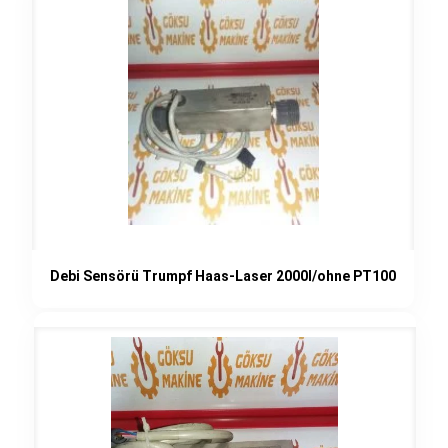
Debi Sensörü Trumpf Haas-Laser 2000I/ohne PT100