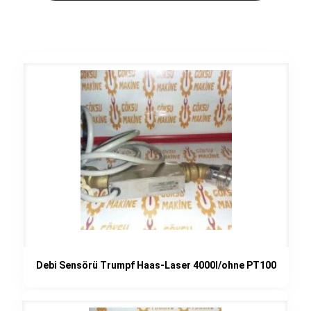
Debi Sensörü Trumpf Haas-Laser 4000I/ohne PT100