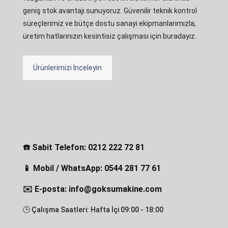
geniş stok avantajı sunuyoruz. Güvenilir teknik kontrol
süreçlerimiz ve bütçe dostu sanayi ekipmanlarımızla,
üretim hatlarınızın kesintisiz çalışması için buradayız.
Ürünlerimizi İnceleyin
☎️ Sabit Telefon: 0212 222 72 81
📱 Mobil / WhatsApp: 0544 281 77 61
✉️ E-posta: info@goksumakine.com
🕒 Çalışma Saatleri: Hafta İçi 09:00 - 18:00