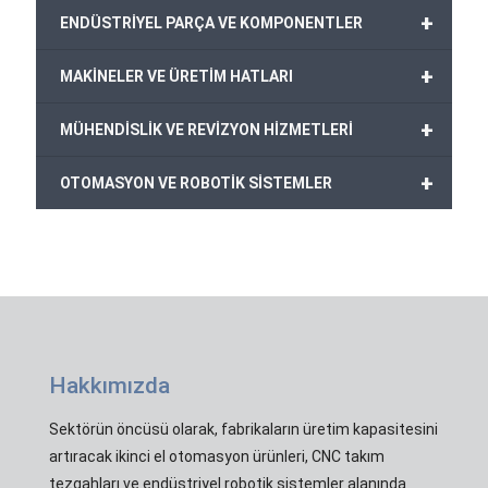
+
ENDÜSTRİYEL PARÇA VE KOMPONENTLER
+
MAKİNELER VE ÜRETİM HATLARI
+
MÜHENDİSLİK VE REVİZYON HİZMETLERİ
+
OTOMASYON VE ROBOTİK SİSTEMLER
Hakkımızda
Sektörün öncüsü olarak, fabrikaların üretim kapasitesini
artıracak ikinci el otomasyon ürünleri, CNC takım
tezgahları ve endüstriyel robotik sistemler alanında