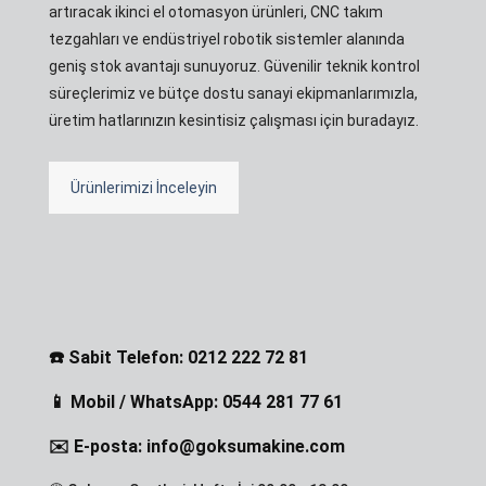
artıracak ikinci el otomasyon ürünleri, CNC takım
tezgahları ve endüstriyel robotik sistemler alanında
geniş stok avantajı sunuyoruz. Güvenilir teknik kontrol
süreçlerimiz ve bütçe dostu sanayi ekipmanlarımızla,
üretim hatlarınızın kesintisiz çalışması için buradayız.
Ürünlerimizi İnceleyin
☎️ Sabit Telefon: 0212 222 72 81
📱 Mobil / WhatsApp: 0544 281 77 61
✉️ E-posta: info@goksumakine.com