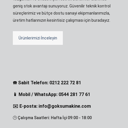
geniş stok avantajı sunuyoruz. Güvenilir teknik kontrol
süreçlerimiz ve bütçe dostu sanayi ekipmanlarımızla,
üretim hatlarınızın kesintisiz çalışması için buradayız.
Ürünlerimizi İnceleyin
☎️ Sabit Telefon: 0212 222 72 81
📱 Mobil / WhatsApp: 0544 281 77 61
✉️ E-posta: info@goksumakine.com
🕒 Çalışma Saatleri: Hafta İçi 09:00 - 18:00