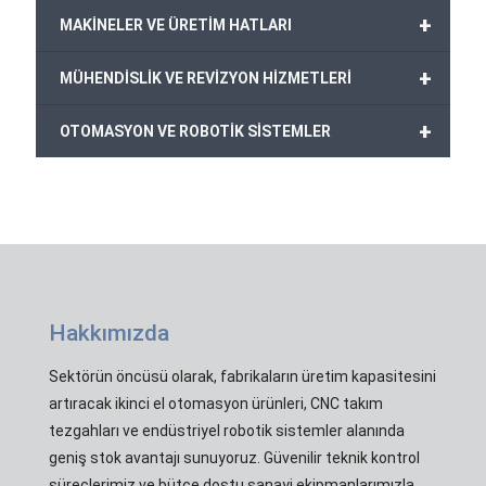
+
MAKİNELER VE ÜRETİM HATLARI
+
MÜHENDİSLİK VE REVİZYON HİZMETLERİ
+
OTOMASYON VE ROBOTİK SİSTEMLER
Hakkımızda
Sektörün öncüsü olarak, fabrikaların üretim kapasitesini
artıracak ikinci el otomasyon ürünleri, CNC takım
tezgahları ve endüstriyel robotik sistemler alanında
geniş stok avantajı sunuyoruz. Güvenilir teknik kontrol
süreçlerimiz ve bütçe dostu sanayi ekipmanlarımızla,