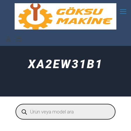
XA2EW31B1
Products
search