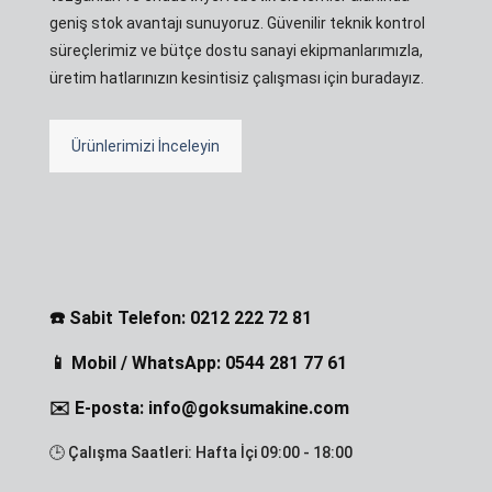
geniş stok avantajı sunuyoruz. Güvenilir teknik kontrol
süreçlerimiz ve bütçe dostu sanayi ekipmanlarımızla,
üretim hatlarınızın kesintisiz çalışması için buradayız.
Ürünlerimizi İnceleyin
☎️ Sabit Telefon: 0212 222 72 81
📱 Mobil / WhatsApp: 0544 281 77 61
✉️ E-posta: info@goksumakine.com
🕒 Çalışma Saatleri: Hafta İçi 09:00 - 18:00