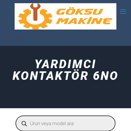
YARDIMCI
KONTAKTÖR 6NO
Products
search