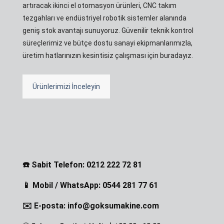
artıracak ikinci el otomasyon ürünleri, CNC takım
tezgahları ve endüstriyel robotik sistemler alanında
geniş stok avantajı sunuyoruz. Güvenilir teknik kontrol
süreçlerimiz ve bütçe dostu sanayi ekipmanlarımızla,
üretim hatlarınızın kesintisiz çalışması için buradayız.
Ürünlerimizi İnceleyin
☎️ Sabit Telefon: 0212 222 72 81
📱 Mobil / WhatsApp: 0544 281 77 61
✉️ E-posta: info@goksumakine.com