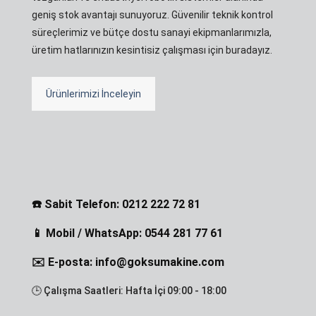
geniş stok avantajı sunuyoruz. Güvenilir teknik kontrol
süreçlerimiz ve bütçe dostu sanayi ekipmanlarımızla,
üretim hatlarınızın kesintisiz çalışması için buradayız.
Ürünlerimizi İnceleyin
☎️ Sabit Telefon: 0212 222 72 81
📱 Mobil / WhatsApp: 0544 281 77 61
✉️ E-posta: info@goksumakine.com
🕒 Çalışma Saatleri: Hafta İçi 09:00 - 18:00