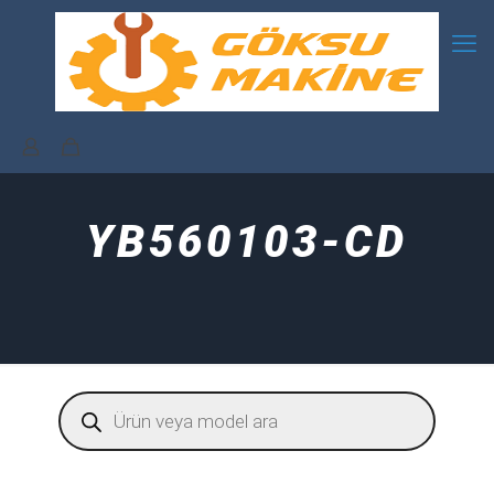
YB560103-CD
Products
search