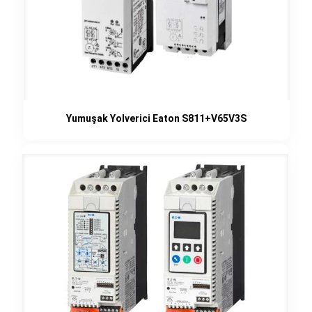
Yumuşak Yolverici Eaton S811+V65V3S