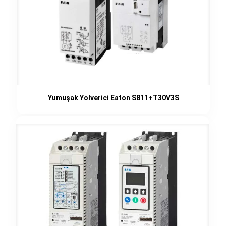
Yumuşak Yolverici Eaton S811+T30V3S