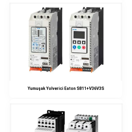
Yumuşak Yolverici Eaton S811+V36V3S