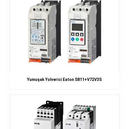
Yumuşak Yolverici Eaton S811+V72V3S