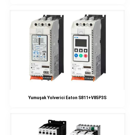
Yumuşak Yolverici Eaton S811+V85P3S