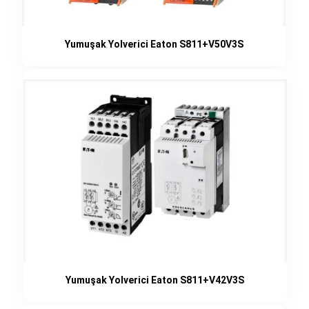
Yumuşak Yolverici Eaton S811+V50V3S
Yumuşak Yolverici Eaton S811+V42V3S