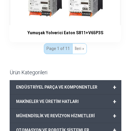
Yumuşak Yolverici Eaton S811+V65P3S
Page 1 of 11
İleri »
Ürün Kategorileri
+
ENDÜSTRİYEL PARÇA VE KOMPONENTLER
+
MAKİNELER VE ÜRETİM HATLARI
+
MÜHENDİSLİK VE REVİZYON HİZMETLERİ
+
OTOMASYON VE ROBOTİK SİSTEMLER