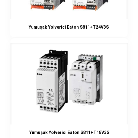
Yumuşak Yolverici Eaton S811+T24V3S
Yumuşak Yolverici Eaton S811+T18V3S