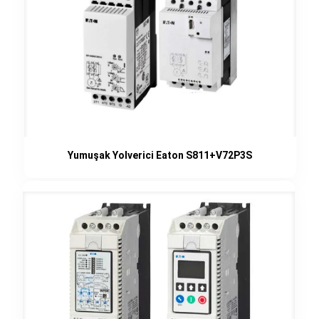
Yumuşak Yolverici Eaton S811+V72P3S