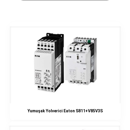
Yumuşak Yolverici Eaton S811+V85V3S