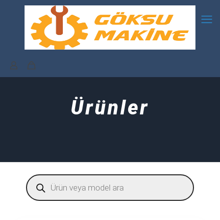
Ürünler
Products
search