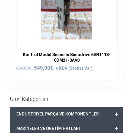
Kontrol Modul Siemens Simodrive 6SN1118-
0DM21-0AA0
Orijinal
Şu
549,00
€
699,00
€
fiyat:
andaki
699,00€.
fiyat:
549,00€.
Ürün Kategorileri
+
ENDÜSTRİYEL PARÇA VE KOMPONENTLER
+
MAKİNELER VE ÜRETİM HATLARI