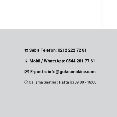
☎️ Sabit Telefon: 0212 222 72 81
📱 Mobil / WhatsApp: 0544 281 77 61
✉️ E-posta: info@goksumakine.com
🕒 Çalışma Saatleri: Hafta İçi 09:00 - 18:00