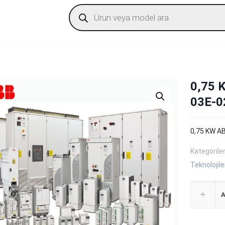
Products
search
0,75 
03E-0
0,75 KW AB
Kategorile
Teknolojile
A