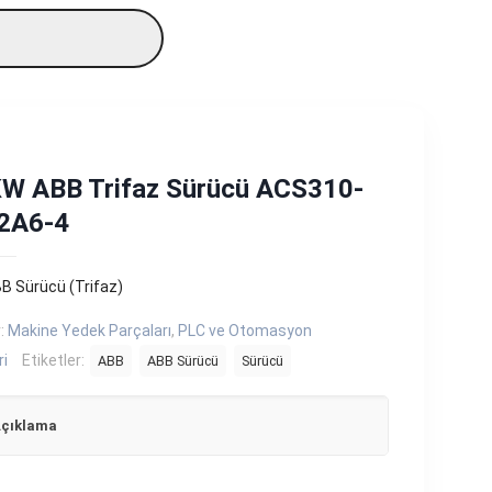
KW ABB Trifaz Sürücü ACS310-
2A6-4
B Sürücü (Trifaz)
r:
Makine Yedek Parçaları
,
PLC ve Otomasyon
ri
Etiketler:
ABB
ABB Sürücü
Sürücü
çıklama