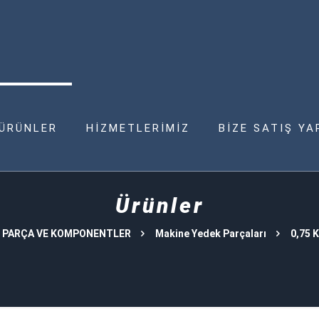
ÜRÜNLER
HİZMETLERİMİZ
BİZE SATIŞ YA
Ürünler
 PARÇA VE KOMPONENTLER
Makine Yedek Parçaları
0,75 