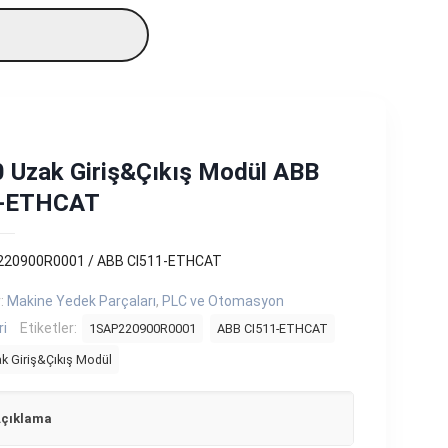
 Uzak Giriş&Çıkış Modül ABB
1-ETHCAT
20900R0001 / ABB CI511-ETHCAT
r:
Makine Yedek Parçaları
,
PLC ve Otomasyon
ri
Etiketler:
1SAP220900R0001
ABB CI511-ETHCAT
k Giriş&Çıkış Modül
çıklama