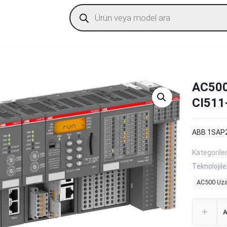
Products
search
AC500
CI51
ABB 1SAP2
Kategorile
Teknolojile
AC500 Uza
A