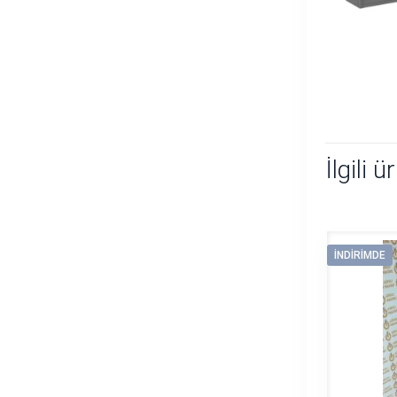
İlgili ü
İNDIRIMDE