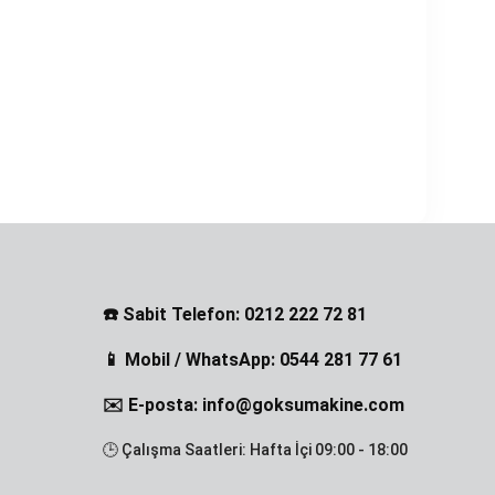
☎️ Sabit Telefon: 0212 222 72 81
📱 Mobil / WhatsApp: 0544 281 77 61
✉️ E-posta: info@goksumakine.com
🕒 Çalışma Saatleri: Hafta İçi 09:00 - 18:00