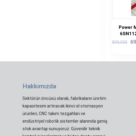
Power M
6SN1123
Or
69
809,00
€
fi
80
Hakkımızda
Sektörün öncüsü olarak, fabrikaların üretim
kapasitesini artıracak ikinci el otomasyon
ürünleri, CNC takım tezgahları ve
endüstriyel robotik sistemler alanında geniş
stok avantajı sunuyoruz. Güvenilir teknik