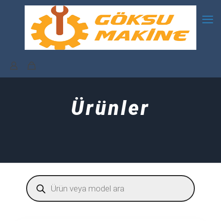
Ürünler
Products
search