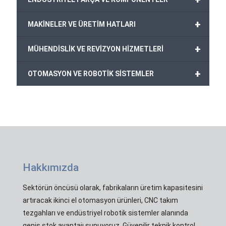
+
MAKİNELER VE ÜRETİM HATLARI
+
MÜHENDİSLİK VE REVİZYON HİZMETLERİ
+
OTOMASYON VE ROBOTİK SİSTEMLER
Hakkımızda
Sektörün öncüsü olarak, fabrikaların üretim kapasitesini
artıracak ikinci el otomasyon ürünleri, CNC takım
tezgahları ve endüstriyel robotik sistemler alanında
geniş stok avantajı sunuyoruz. Güvenilir teknik kontrol