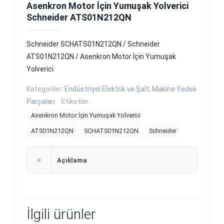
Asenkron Motor İçin Yumuşak Yolverici
Schneider ATS01N212QN
Schneider SCHATS01N212QN / Schneider
ATS01N212QN / Asenkron Motor İçin Yumuşak
Yolverici
Kategoriler:
Endüstriyel Elektrik ve Şalt
,
Makine Yedek
Parçaları
Etiketler:
Asenkron Motor İçin Yumuşak Yolverici
ATS01N212QN
SCHATS01N212QN
Schneider
Açıklama
İlgili ürünler