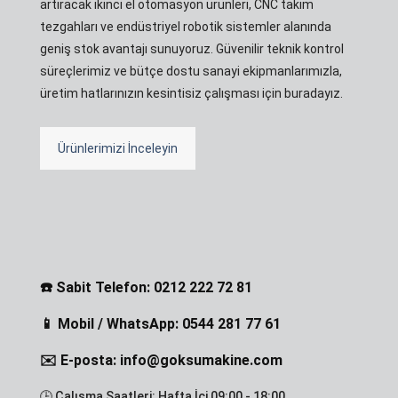
artıracak ikinci el otomasyon ürünleri, CNC takım
tezgahları ve endüstriyel robotik sistemler alanında
geniş stok avantajı sunuyoruz. Güvenilir teknik kontrol
süreçlerimiz ve bütçe dostu sanayi ekipmanlarımızla,
üretim hatlarınızın kesintisiz çalışması için buradayız.
Ürünlerimizi İnceleyin
☎️ Sabit Telefon: 0212 222 72 81
📱 Mobil / WhatsApp: 0544 281 77 61
✉️ E-posta: info@goksumakine.com
🕒 Çalışma Saatleri: Hafta İçi 09:00 - 18:00