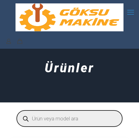
Ürünler
Products
search