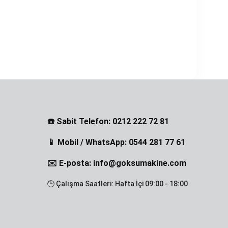
☎️ Sabit Telefon: 0212 222 72 81
📱 Mobil / WhatsApp: 0544 281 77 61
✉️ E-posta: info@goksumakine.com
🕒 Çalışma Saatleri: Hafta İçi 09:00 - 18:00