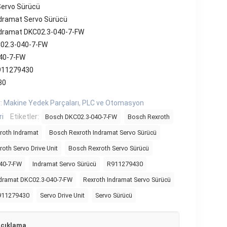
Servo Sürücü
ndramat Servo Sürücü
ndramat DKC02.3-040-7-FW
02.3-040-7-FW
40-7-FW
911279430
30
r:
Makine Yedek Parçaları
,
PLC ve Otomasyon
ri
Etiketler:
Bosch DKC02.3-040-7-FW
Bosch Rexroth
roth Indramat
Bosch Rexroth Indramat Servo Sürücü
oth Servo Drive Unit
Bosch Rexroth Servo Sürücü
40-7-FW
Indramat Servo Sürücü
R911279430
ndramat DKC02.3-040-7-FW
Rexroth Indramat Servo Sürücü
911279430
Servo Drive Unit
Servo Sürücü
çıklama