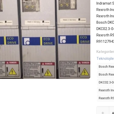
Indramat 
Rexroth I
Rexroth I
Bosch DKC
DKC02.3-0
Rexroth R
R9112794
Kategorile
Teknolojile
Bosch Rex
Bosch Rexr
DKC02.3-0
Rexroth I
Rexroth R
A