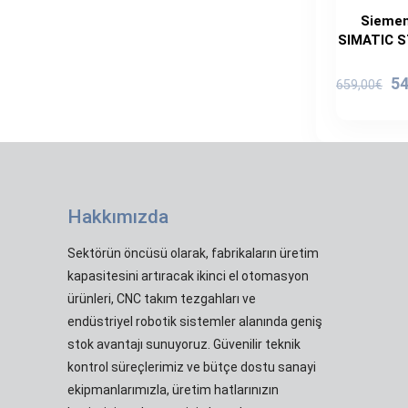
Siemen
SIMATIC S
Or
54
659,00
€
fi
65
Hakkımızda
Sektörün öncüsü olarak, fabrikaların üretim
kapasitesini artıracak ikinci el otomasyon
ürünleri, CNC takım tezgahları ve
endüstriyel robotik sistemler alanında geniş
stok avantajı sunuyoruz. Güvenilir teknik
kontrol süreçlerimiz ve bütçe dostu sanayi
ekipmanlarımızla, üretim hatlarınızın