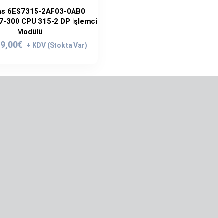
s 6ES7315-2AF03-0AB0
7-300 CPU 315-2 DP İşlemci
Modülü
ijinal
Şu
9,00
€
yat:
andaki
9,00€.
fiyat:
549,00€.