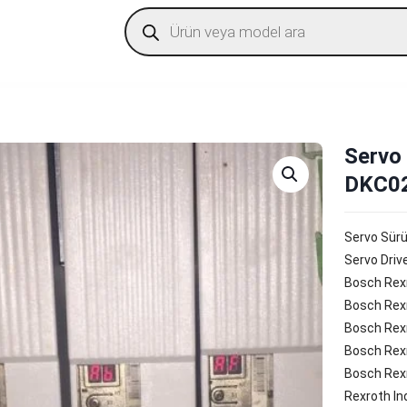
Products
search
Servo
DKC02
Servo Sür
Servo Driv
Bosch Rex
Bosch Rex
Bosch Rex
Bosch Rexr
Bosch Rex
Rexroth I