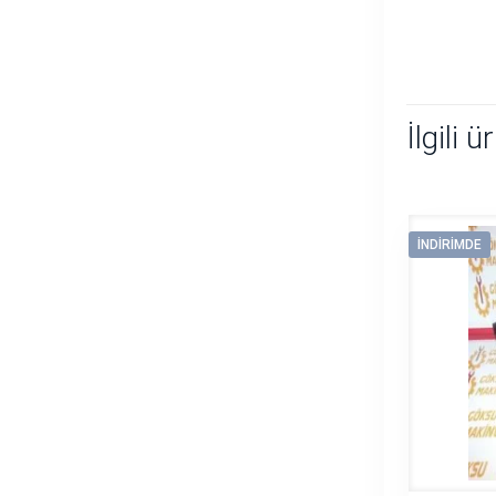
İlgili ü
İNDIRIMDE