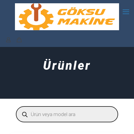
Ürünler
Products
search