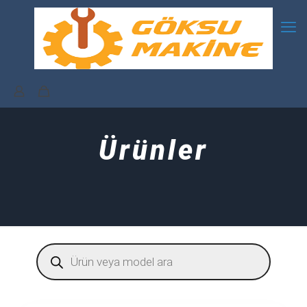
Ürünler
Products
search