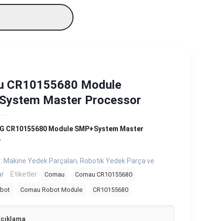
 CR10155680 Module
ystem Master Processor
G CR10155680 Module SMP+System Master
r
r:
Makine Yedek Parçaları
,
Robotik Yedek Parça ve
ar
Etiketler:
Comau
Comau CR10155680
bot
Comau Robot Module
CR10155680
çıklama