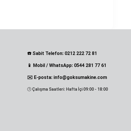
☎️ Sabit Telefon: 0212 222 72 81
📱 Mobil / WhatsApp: 0544 281 77 61
✉️ E-posta: info@goksumakine.com
🕒 Çalışma Saatleri: Hafta İçi 09:00 - 18:00