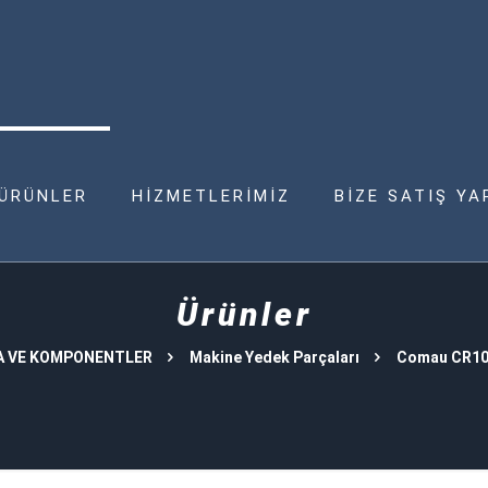
ÜRÜNLER
HİZMETLERİMİZ
BİZE SATIŞ YA
Ürünler
A VE KOMPONENTLER
Makine Yedek Parçaları
Comau CR10