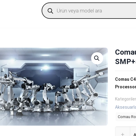
Products
search
Comau
SMP+S
Comau C4
Processo
Kategorile
Aksesuarl
Comau Ro
A