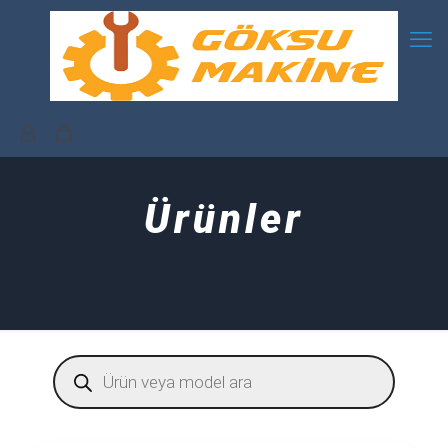
Ürünler
Products
search