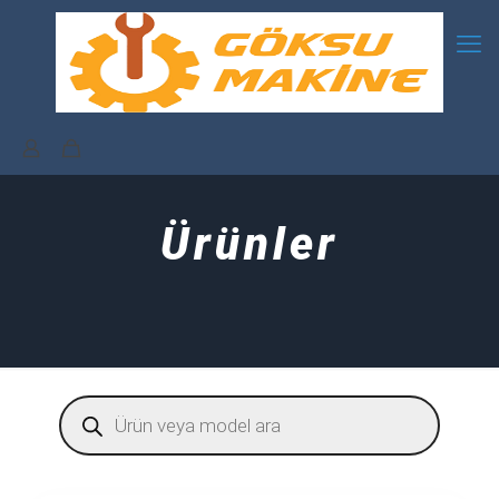
Ürünler
Products
search