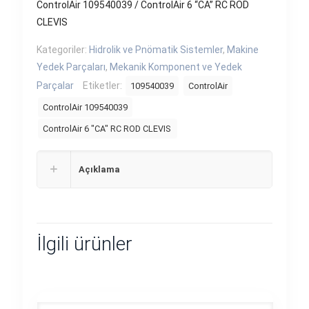
ControlAir 109540039 / ControlAir 6 “CA” RC ROD
CLEVIS
Kategoriler:
Hidrolik ve Pnömatik Sistemler
,
Makine
Yedek Parçaları
,
Mekanik Komponent ve Yedek
Parçalar
Etiketler:
109540039
ControlAir
ControlAir 109540039
ControlAir 6 "CA" RC ROD CLEVIS
Açıklama
İlgili ürünler